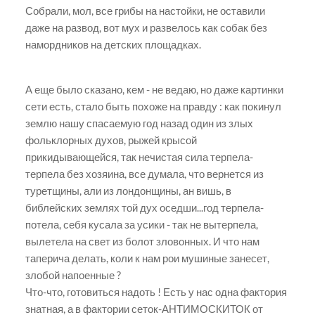
Собрали, мол, все грибы на настойки, не оставили
даже на развод, вот мух и развелось как собак без
намордников на детских площадках.
А еще было сказано, кем - не ведаю, но даже картинки
сети есть, стало быть похоже на правду : как покинул
землю нашу спасаемую год назад один из злых
фольклорных духов, рыжей крысой
прикидывающейся, так нечистая сила терпела-
терпела без хозяина, все думала, что вернется из
туретщины, али из лондонщины, ан вишь, в
библейских землях той дух оседши...год терпела-
потела, себя кусала за усики - так не вытерпела,
вылетела на свет из болот зловонных. И что нам
таперича делать, коли к нам рои мушиные занесет,
злобой напоенные ?
Что-что, готовиться надоть ! Есть у нас одна фактория
знатная, а в фактории сеток-АНТИМОСКИТОК от