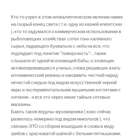
Кто-то узрел в этом апокалиптическом явлении намек
на скорый конец света ( т.е. одну из казней египетских
), кто-то задумался о коммерческом использовании в
рыболовецких хозяйствах сотен тонн халявного
сырья, падающего буквально с неба на все, что
подпадает под понятие "поверхность": , также
слышали от одной всезнающей бабы, о зловещих
активизировавшихся ученых, снова решивших взять
иллюминатский реванш и накормить честной народ
нечистой снедью под видом искусственной черной
икры и экспериментальными мушиными котлетами с
хитином - и все это через некие тайные сетевые
магазины.
Бають також ведуны-мухоморники ( коих сейчас
развелось немеряно под видом микологов ), что
связано ЭТО со сбором вошедших в снова в моду
грибов с красноватой шапкой с белыми пятнышками.