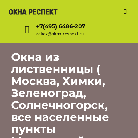
+7(495) 6486-207
zakaz@okna-respekt.ru
Окна из
лиственницы (
Москва, Химки,
Зеленоград,
Солнечногорск,
все населенные
пункты