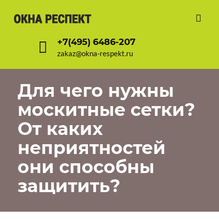
+7(495) 6486-207
zakaz@okna-respekt.ru
Для чего нужны
москитные сетки?
От каких
неприятностей
они способны
защитить?